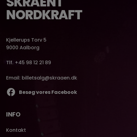
SKRÅEN I
NORDKRAFT
Kjellerups Torv 5
9000 Aalborg
Tlf. +45 98 12 21 89
Email: billetsalg@skraaen.dk
Besøg vores Facebook
INFO
Kontakt