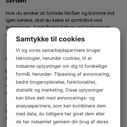
Skråen
Hvis du ønsker at forlade Skråen og komme ind
igen senere, skal du købe et armbånd ved
indgangen. Armbåndet købes ved indgangen
og koster 20 kr.
Samtykke til cookies
Vi og vores samarbejdspartnere bruger
Skal mit barn have billet?
teknologier, herunder cookies, til at
indsamle oplysninger om dig til forskellige
Børn under 1 år har gratis adgang, når de er i
formål, herunder: Tilpasning af annoncering,
følge med en betalende voksen. Fra 1 år skal
bedre brugeroplevelse, funktionalitet,
alle gæster have en gyldig billet, medmindre
statistik og marketing. Disse oplysninger
andet er oplyst for det enkelte arrangement.
kan blive delt med annoncerings- og
Af hensyn til sikkerhed og flugtveje er
analysepartnere, som kan kombinere dem
barnevogne, klapvogne og autostole ikke
med data, du tidligere har givet dem eller
tilladt i koncertområdet.
de har indsamlet gennem din brug af deres