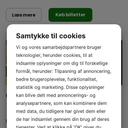
Køb billetter
Læs mere
Samtykke til cookies
Vi og vores samarbejdspartnere bruger
teknologier, herunder cookies, til at
indsamle oplysninger om dig til forskellige
formål, herunder: Tilpasning af annoncering,
bedre brugeroplevelse, funktionalitet,
statistik og marketing. Disse oplysninger
GRILLBUFFET & SKOVROCK
kan blive delt med annoncerings- og
analysepartnere, som kan kombinere dem
Ledige billetter
med data, du tidligere har givet dem eller
de har indsamlet gennem din brug af deres
Fredag
Pris
tjenester. Ved at klikke på 'OK' giver du