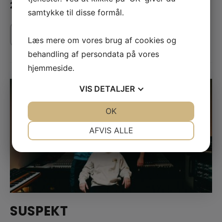
21.08.2026
259 DKK
samtykke til disse formål.
Køb billetter
Læs mere
Læs mere om vores brug af cookies og
behandling af persondata på vores
hjemmeside.
VIS
DETALJER
JA
NEJ
OK
JA
NEJ
NØDVENDIGE
PRÆFERENCER
AFVIS ALLE
JA
NEJ
JA
NEJ
MARKETING
STATISTIK
SUSPEKT