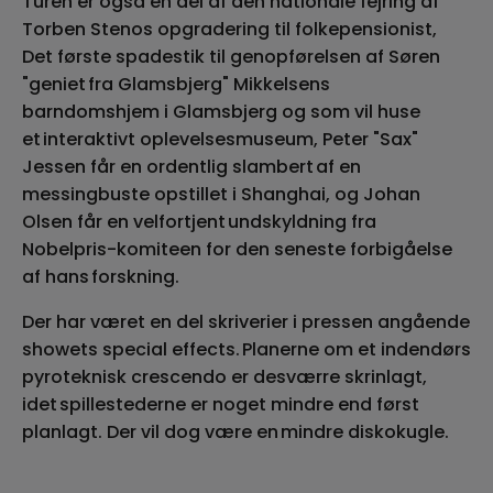
Turen er også en del af den nationale fejring af
Torben Stenos opgradering til folkepensionist,
Det første spadestik til genopførelsen af Søren
"geniet fra Glamsbjerg" Mikkelsens
barndomshjem i Glamsbjerg og som vil huse
et interaktivt oplevelsesmuseum, Peter "Sax"
Jessen får en ordentlig slambert af en
messingbuste opstillet i Shanghai, og Johan
Olsen får en velfortjent undskyldning fra
Nobelpris-komiteen for den seneste forbigåelse
af hans forskning.
Der har været en del skriverier i pressen angående
showets special effects. Planerne om et indendørs
pyroteknisk crescendo er desværre skrinlagt,
idet spillestederne er noget mindre end først
planlagt. Der vil dog være en mindre diskokugle.