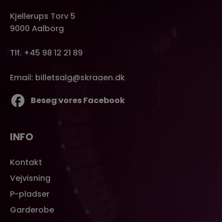
Kjellerups Torv 5
9000 Aalborg
Tlf. +45 98 12 21 89
Email: billetsalg@skraaen.dk
Besøg vores Facebook
INFO
Kontakt
Vejvisning
P-pladser
Garderobe