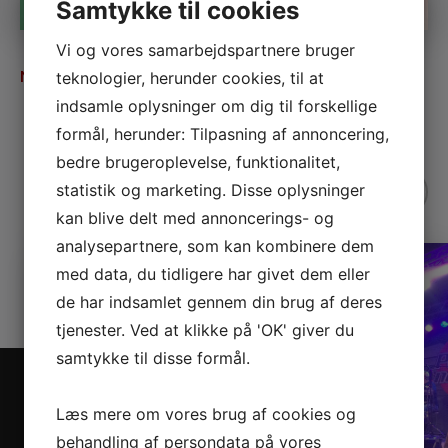
Samtykke til cookies
Vi og vores samarbejdspartnere bruger
MARK LE FÊVRE
NOV
teknologier, herunder cookies, til at
06
indsamle oplysninger om dig til forskellige
Ledige billetter
formål, herunder: Tilpasning af annoncering,
bedre brugeroplevelse, funktionalitet,
statistik og marketing. Disse oplysninger
kan blive delt med annoncerings- og
analysepartnere, som kan kombinere dem
med data, du tidligere har givet dem eller
de har indsamlet gennem din brug af deres
tjenester. Ved at klikke på 'OK' giver du
samtykke til disse formål.
Læs mere om vores brug af cookies og
behandling af persondata på vores