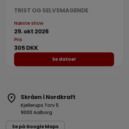
TRIST OG SELVSMAGENDE
Næste show
29. okt 2026
Pris
305 DKK
Se datoer
Skråen i Nordkraft
Kjellerups Torv 5
9000 Aalborg
Se på Google Maps