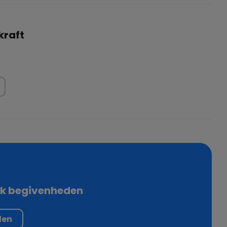
kraft
ok begivenheden
den