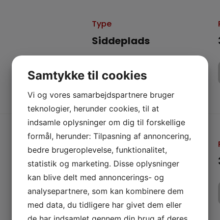
Type
Siddeplads
Dørene åbner
Samtykke til cookies
17:00
Vi og vores samarbejdspartnere bruger
teknologier, herunder cookies, til at
indsamle oplysninger om dig til forskellige
formål, herunder: Tilpasning af annoncering,
Type
bedre brugeroplevelse, funktionalitet,
Siddeplads
statistik og marketing. Disse oplysninger
kan blive delt med annoncerings- og
Dørene åbner
analysepartnere, som kan kombinere dem
20:30
med data, du tidligere har givet dem eller
de har indsamlet gennem din brug af deres