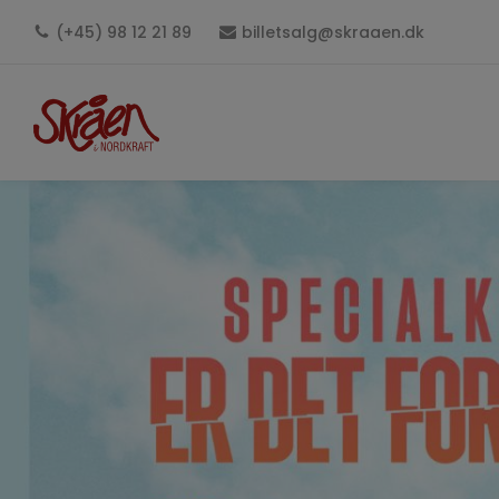
(+45) 98 12 21 89
billetsalg@skraaen.dk