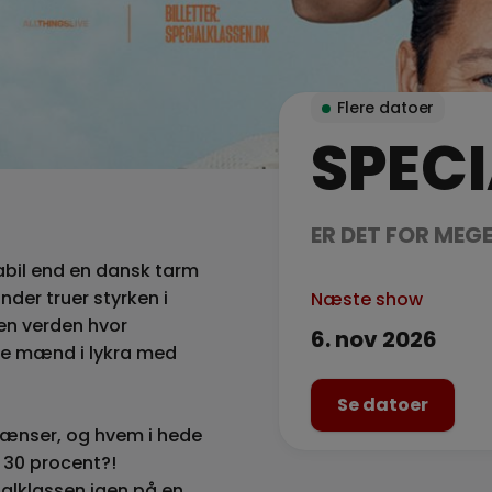
Flere datoer
SPEC
ER DET FOR MEG
abil end en dansk tarm
ander truer styrken i
Næste show
en verden hvor
6. nov 2026
ne mænd i lykra med
Se datoer
 grænser, og hvem i hede
30 procent?!
alklassen igen på en