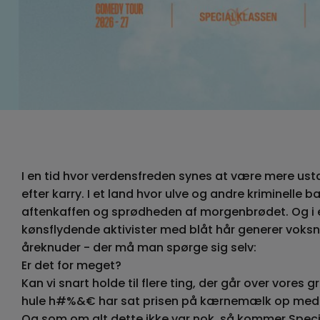
I en tid hvor verdensfreden synes at være mere ust
efter karry. I et land hvor ulve og andre kriminelle b
aftenkaffen og sprødheden af morgenbrødet. Og i 
kønsflydende aktivister med blåt hår generer voks
åreknuder - der må man spørge sig selv:
Er det for meget?
Kan vi snart holde til flere ting, der går over vores
hule h#%&€ har sat prisen på kærnemælk op med 
Og som om alt dette ikke var nok, så kommer Speci