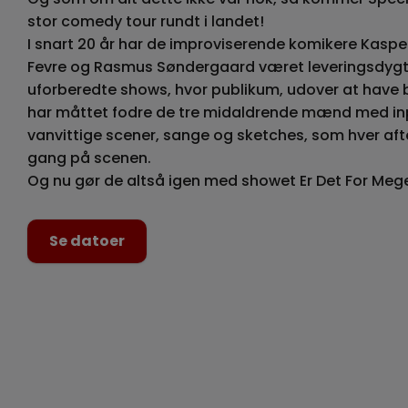
stor comedy tour rundt i landet!
I snart 20 år har de improviserende komikere Kaspe
Fevre og Rasmus Søndergaard været leveringsdygtig
uforberedte shows, hvor publikum, udover at have be
har måttet fodre de tre midaldrende mænd med inpu
vanvittige scener, sange og sketches, som hver aft
gang på scenen.
Og nu gør de altså igen med showet Er Det For Meg
Se datoer