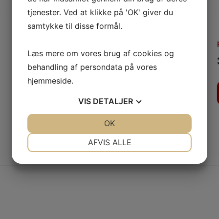
tjenester. Ved at klikke på 'OK' giver du
samtykke til disse formål.
Type
Læs mere om vores brug af cookies og
Siddeplads
behandling af persondata på vores
hjemmeside.
Dørene åbner
17:00
VIS
DETALJER
JA
NEJ
OK
JA
NEJ
NØDVENDIGE
PRÆFERENCER
AFVIS ALLE
JA
NEJ
JA
NEJ
MARKETING
STATISTIK