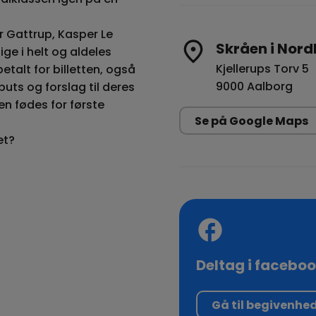
r Gattrup, Kasper Le
Skråen i Nord
e i helt og aldeles
Kjellerups Torv 5
talt for billetten, også
9000 Aalborg
ts og forslag til deres
en fødes for første
Se på Google Maps
et?
Deltag i facebo
Gå til begivenhe