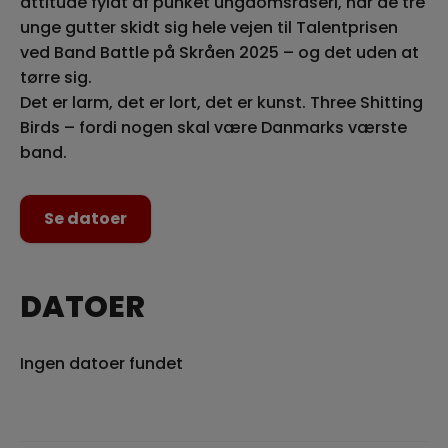
attitude fyldt af punket ungdomsraseri, har de tre
unge gutter skidt sig hele vejen til Talentprisen
ved Band Battle på Skråen 2025 – og det uden at
tørre sig.
Det er larm, det er lort, det er kunst. Three Shitting
Birds – fordi nogen skal være Danmarks værste
band.
Se datoer
DATOER
Ingen datoer fundet