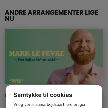
ANDRE ARRANGEMENTER LIGE
NU
MARK LE FÊVRE
Samtykke til cookies
NOV
06
Ledige billetter
Vi og vores samarbejdspartnere bruger