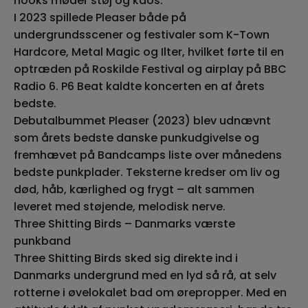
hooks møder støj og kaos.
I 2023 spillede Pleaser både på
undergrundsscener og festivaler som K-Town
Hardcore, Metal Magic og Ilter, hvilket førte til en
optræden på Roskilde Festival og airplay på BBC
Radio 6. P6 Beat kaldte koncerten en af årets
bedste.
Debutalbummet Pleaser (2023) blev udnævnt
som årets bedste danske punkudgivelse og
fremhævet på Bandcamps liste over månedens
bedste punkplader. Teksterne kredser om liv og
død, håb, kærlighed og frygt – alt sammen
leveret med støjende, melodisk nerve.
Three Shitting Birds – Danmarks værste
punkband
Three Shitting Birds sked sig direkte ind i
Danmarks undergrund med en lyd så rå, at selv
rotterne i øvelokalet bad om ørepropper. Med en