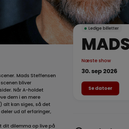
Ledige billetter
MADS
Næste show
30. sep 2026
 scener. Mads Steffensen
scenen bliver
Se datoer
sider. Når A-holdet
leve dem i en mere
 alt kan siges, så det
deler ud af erfaringer,
 dit dilemma op live på