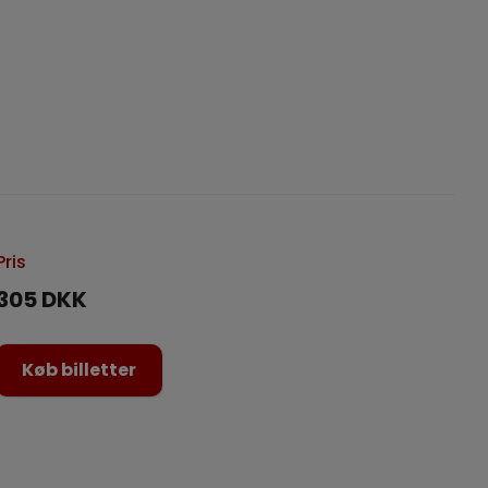
Pris
305 DKK
Køb billetter