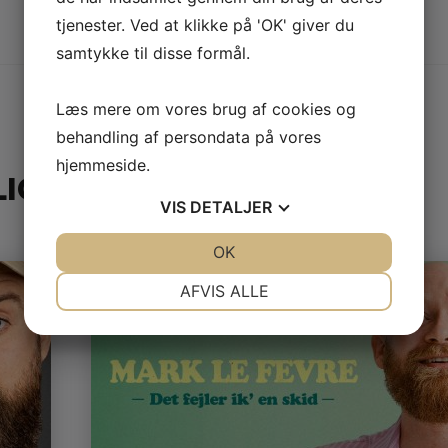
tjenester. Ved at klikke på 'OK' giver du
samtykke til disse formål.
Læs mere om vores brug af cookies og
behandling af persondata på vores
hjemmeside.
IGE NU
VIS
DETALJER
JA
NEJ
OK
JA
NEJ
NØDVENDIGE
PRÆFERENCER
AFVIS ALLE
JA
NEJ
JA
NEJ
MARKETING
STATISTIK