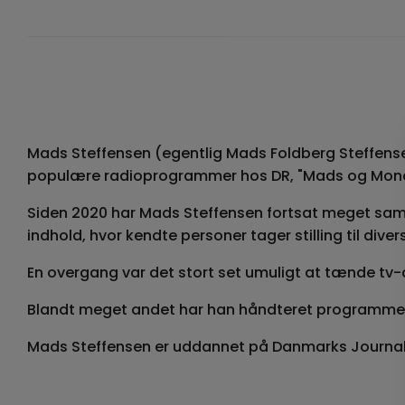
Mads Steffensen (egentlig Mads Foldberg Steffensen
populære radioprogrammer hos DR, "Mads og Monopole
Siden 2020 har Mads Steffensen fortsat meget s
indhold, hvor kendte personer tager stilling til div
En overgang var det stort set umuligt at tænde tv-a
Blandt meget andet har han håndteret programmer
Mads Steffensen er uddannet på Danmarks Journalis