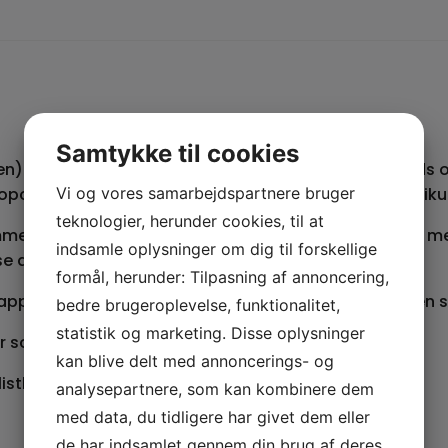
Samtykke til cookies
) fra Gistrup ved Aalborg er fast ankermand i "Mads o
t", der i 2003-20 har trukket et rekordstort publikum t
Vi og vores samarbejdspartnere bruger
teknologier, herunder cookies, til at
amme model, nu bare på podcastsystemet Podimo og m
indsamle oplysninger om dig til forskellige
erse dilemmaer fra hverdagen.
formål, herunder: Tilpasning af annoncering,
pparatet uden at støde ind i Mads Steffensen i rollen s
bedre brugeroplevelse, funktionalitet,
statistik og marketing. Disse oplysninger
 som "Aftenshowet" og "Kender du typen?".
kan blive delt med annoncerings- og
thøjskole i 1997.
analysepartnere, som kan kombinere dem
med data, du tidligere har givet dem eller
de har indsamlet gennem din brug af deres