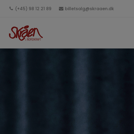
(+45) 98 12 21 89
billetsalg@skraaen.dk