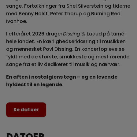
sange. Fortolkninger fra Shel Silverstein og tiderne
med Benny Holst, Peter Thorup og Burning Red
Ivanhoe.
I efteråret 2026 drager
Dissing & Las
ud på turné i
hele landet. En kærlighedserklæring til musikken
og mennesket Povl Dissing. En koncertoplevelse
fyldt med de største, smukkeste og mest rørende
sange fra et liv dedikeret til musik og nærvær.
En aften i nostalgiens tegn – og en levende
hyldest til en legende.
Se datoer
DATOER