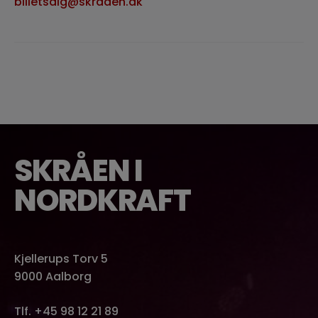
billetsalg@skraaen.dk
SKRÅEN I
NORDKRAFT
Kjellerups Torv 5
9000 Aalborg
Tlf. +45 98 12 21 89