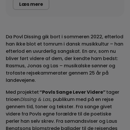
Læs mere
Da Povl Dissing gik bort i sommeren 2022, efterlod
han ikke blot et tomrum i dansk musikkultur – han
efterlod en uvurderlig sangskat. En arv, som nu
bliver ført videre af dem, der kendte ham bedst:
Rasmus, Jonas og Las – musikalske sønner og
trofaste rejsekammerater gennem 25 år på
landevejene.
Med projektet
“Povls Sange Lever Videre”
tager
trioen
Dissing & Las
, publikum med på en rejse
gennem tid, toner og tekster. Fra sange givet
videre fra Povls egne forældre til de poetiske
perler han selv skrev. Fra sømandsviser og Laus
Bengtsons blomstrede ballader til de rejsendes