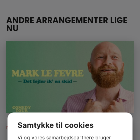
ANDRE ARRANGEMENTER LIGE
NU
Samtykke til cookies
MARK LE FÊVRE
NOV
06
Vi og vores samarbejdspartnere bruger
Ledige billetter