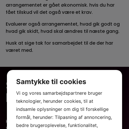
arrangementet er gået økonomisk. hvis du har
fået tilskud vil det også være et krav.
Evaluerer også arrangementet, hvad gik godt og
hvad gik skidt, hvad skal ændres til næste gang.
Husk at sige tak for samarbejdet til de der har
været med.
SKRÅEN I
Samtykke til cookies
NORDKRAFT
Vi og vores samarbejdspartnere bruger
teknologier, herunder cookies, til at
indsamle oplysninger om dig til forskellige
formål, herunder: Tilpasning af annoncering,
Kjellerups Torv 5
bedre brugeroplevelse, funktionalitet,
9000 Aalborg