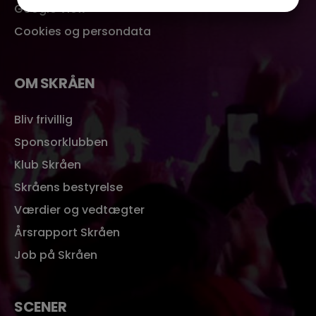
JA
NEJ
JA
NEJ
Google View
MARKETING
STATISTIK
Cookies og persondata
OM SKRÅEN
Bliv frivillig
Sponsorklubben
Klub Skråen
Skråens bestyrelse
Værdier og vedtægter
Årsrapport Skråen
Job på Skråen
SCENER