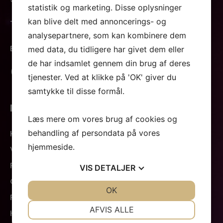
statistik og marketing. Disse oplysninger
kan blive delt med annoncerings- og
Tlf. +45 98 12 21 89
analysepartnere, som kan kombinere dem
Email: billetsalg@skraaen.dk
med data, du tidligere har givet dem eller
de har indsamlet gennem din brug af deres
Besøg vores Facebook
tjenester. Ved at klikke på 'OK' giver du
samtykke til disse formål.
INFO
Læs mere om vores brug af cookies og
behandling af persondata på vores
Kontakt
hjemmeside.
Vejvisning
P-pladser
VIS
DETALJER
Garderobe
JA
NEJ
OK
JA
NEJ
Rygerum
NØDVENDIGE
PRÆFERENCER
AFVIS ALLE
Handicap/ledsagerordning