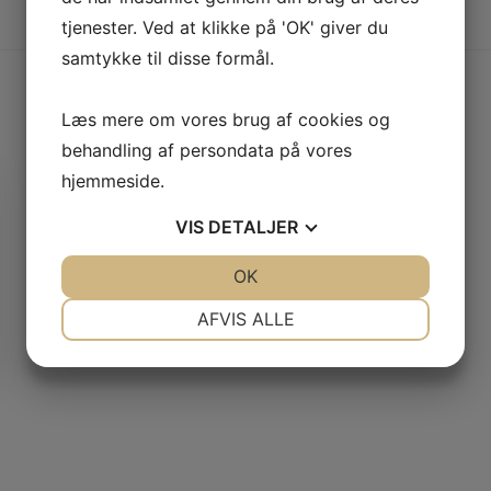
tjenester. Ved at klikke på 'OK' giver du
samtykke til disse formål.
Læs mere om vores brug af cookies og
behandling af persondata på vores
hjemmeside.
VIS
DETALJER
JA
NEJ
OK
JA
NEJ
NØDVENDIGE
PRÆFERENCER
AFVIS ALLE
JA
NEJ
JA
NEJ
MARKETING
STATISTIK