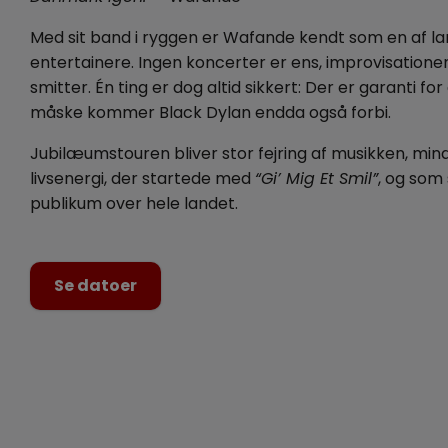
Med sit band i ryggen er Wafande kendt som en af l
entertainere. Ingen koncerter er ens, improvisatione
smitter. Én ting er dog altid sikkert: Der er garanti f
måske kommer Black Dylan endda også forbi.
Jubilæumstouren bliver stor fejring af musikken, min
livsenergi, der startede med
“Gi’ Mig Et Smil”
, og som
publikum over hele landet.
Se datoer