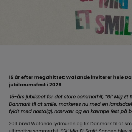
15 år efter megahittet: Wafande inviterer hele D
jubilæumsfest i 2026
15-års jubilæet for det store sommerhit, ”Gi’ Mig Et Sm
Danmark til at smile, markeres nu med en landsdæk
fyldt med nostalgi, nærvær og en kæmpe fest på
2011 brød Wafande lydmuren og fik Danmark til at sm
ultimative sommerhit,
“Gi’ Mig Et Smil”
. Sangen blev 