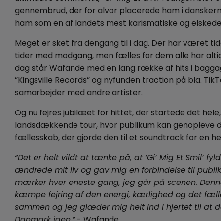
gennembrud, der for alvor placerede ham i danskerne
ham som en af landets mest karismatiske og elskede 
Meget er sket fra dengang til i dag. Der har været 
tider med modgang, men fælles for dem alle har alti
dag står Wafande med en lang række af hits i bagga
”Kingsville Records” og nyfunden traction på bla. Tik
samarbejder med andre artister.
Og nu fejres jubilæet for hittet, der startede det hel
landsdækkende tour, hvor publikum kan genopleve 
fællesskab, der gjorde den til et soundtrack for en he
“Det er helt vildt at tænke på, at ‘Gi’ Mig Et Smil’ fyl
ændrede mit liv og gav mig en forbindelse til publi
mærker hver eneste gang, jeg går på scenen. Denne 
kæmpe fejring af den energi, kærlighed og det fæll
sammen og jeg glæder mig helt ind i hjertet til at 
Danmark igen.”
- Wafande