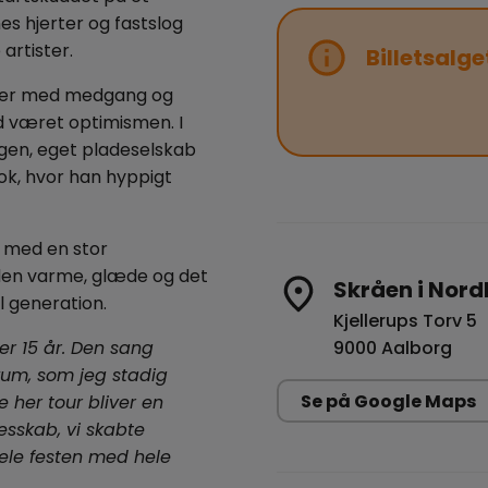
s hjerter og fastslog
artister.
Billetsalge
tider med medgang og
d været optimismen. I
gen, eget pladeselskab
Tok, hvor han hyppigt
e, med en stor
den varme, glæde og det
Skråen i Nord
l generation.
Kjellerups Torv 5
der 15 år. Den sang
9000 Aalborg
kum, som jeg stadig
Se på Google Maps
her tour bliver en
esskab, vi skabte
dele festen med hele