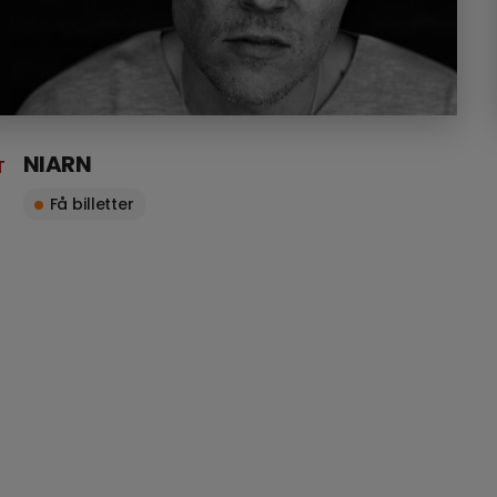
NIARN
T
3
Få billetter