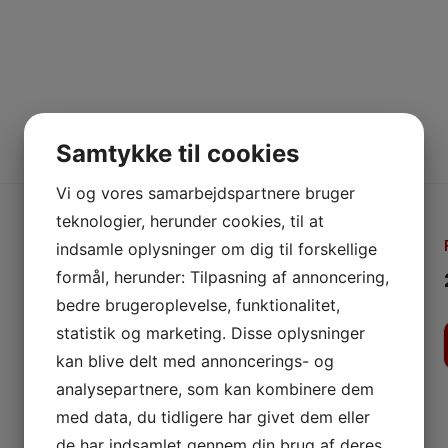
Samtykke til cookies
Vi og vores samarbejdspartnere bruger
teknologier, herunder cookies, til at
Type
indsamle oplysninger om dig til forskellige
Ståplads
formål, herunder: Tilpasning af annoncering,
bedre brugeroplevelse, funktionalitet,
Dørene åbner
statistik og marketing. Disse oplysninger
19:00
kan blive delt med annoncerings- og
analysepartnere, som kan kombinere dem
med data, du tidligere har givet dem eller
de har indsamlet gennem din brug af deres