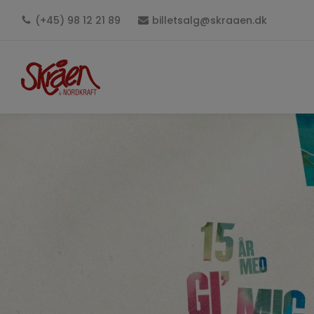
(+45) 98 12 21 89
billetsalg@skraaen.dk