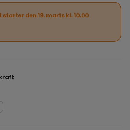
t starter den 19. marts kl. 10.00
kraft