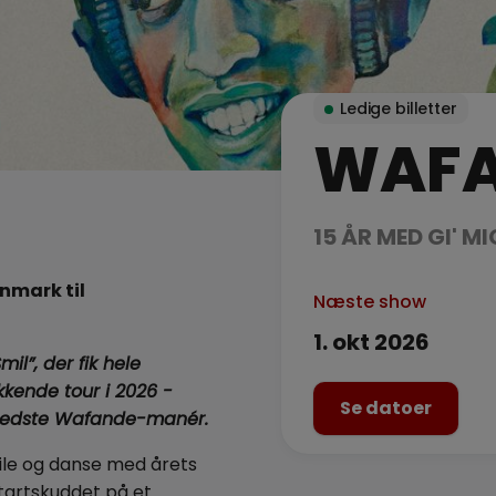
Ledige billetter
WAF
15 ÅR MED GI' M
anmark til
Næste show
1. okt 2026
il”, der fik hele
kende tour i 2026 -
Se datoer
 bedste Wafande-manér.
ile og danse med årets
startskuddet på et