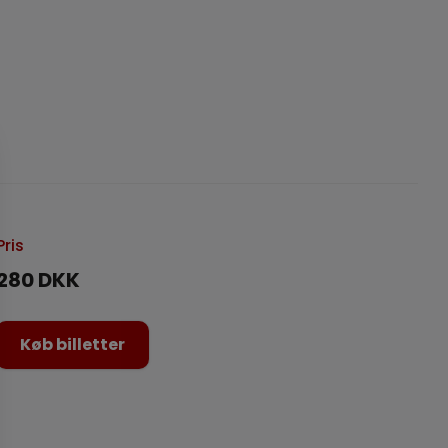
Pris
280 DKK
Køb billetter