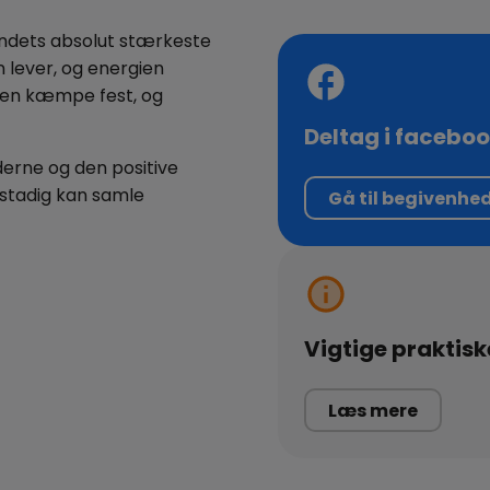
andets absolut stærkeste
n lever, og energien
or en kæmpe fest, og
Deltag i facebo
derne og den positive
 stadig kan samle
Gå til begivenhe
Vigtige praktisk
Læs mere