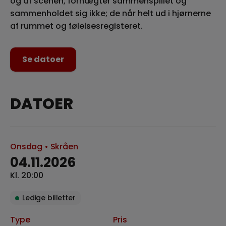
og af scenen, fornægter sammenspillet og
sammenholdet sig ikke; de når helt ud i hjørnerne
af rummet og følelsesregisteret.
Se datoer
DATOER
Onsdag
• Skråen
04.11.2026
Kl. 20:00
Ledige billetter
Type
Pris