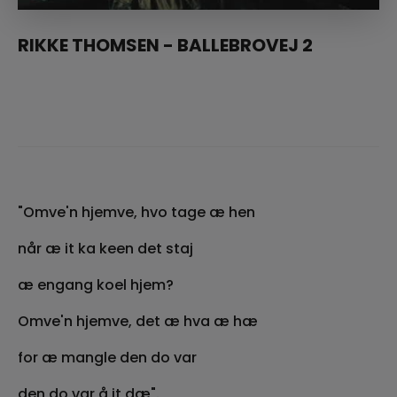
RIKKE THOMSEN - BALLEBROVEJ 2
"Omve'n hjemve, hvo tage æ hen
når æ it ka keen det staj
æ engang koel hjem?
Omve'n hjemve, det æ hva æ hæ
for æ mangle den do var
den do var å it dæ".