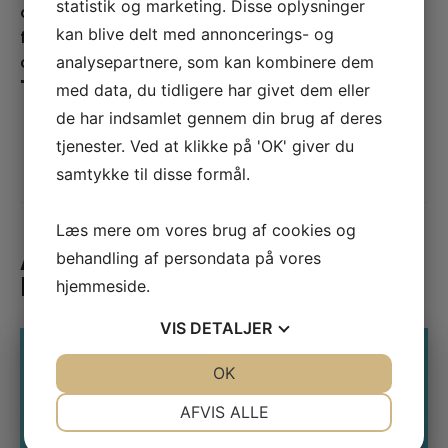
statistik og marketing. Disse oplysninger
og senest "Makværk", som er blevet fremhævet
kan blive delt med annoncerings- og
for sine bittersøde fortællinger og skarpe
observationer. Af anmelderen er hendes brug af
analysepartnere, som kan kombinere dem
"talesang" blevet sammenlignet med Allan Olsen.
med data, du tidligere har givet dem eller
de har indsamlet gennem din brug af deres
tjenester. Ved at klikke på 'OK' giver du
samtykke til disse formål.
Læs mere om vores brug af cookies og
ANDRE ARRANGEMENTER LIGE
behandling af persondata på vores
NU
hjemmeside.
VIS
DETALJER
JA
NEJ
OK
JA
NEJ
NØDVENDIGE
PRÆFERENCER
AFVIS ALLE
JA
NEJ
JA
NEJ