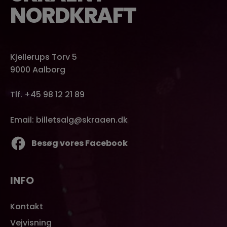
NORDKRAFT
Kjellerups Torv 5
9000 Aalborg
Tlf. +45 98 12 21 89
Email: billetsalg@skraaen.dk
Besøg vores Facebook
INFO
Kontakt
Vejvisning