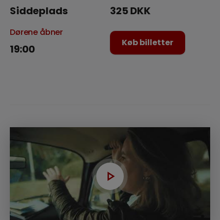
Siddeplads
325 DKK
Dørene åbner
Køb billetter
19:00