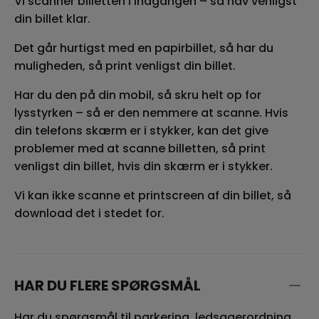
Vi scanner billetten i indgangen – så hav venligst
din billet klar.
Det går hurtigst med en papirbillet, så har du
muligheden, så print venligst din billet.
Har du den på din mobil, så skru helt op for
lysstyrken – så er den nemmere at scanne. Hvis
din telefons skærm er i stykker, kan det give
problemer med at scanne billetten, så print
venligst din billet, hvis din skærm er i stykker.
Vi kan ikke scanne et printscreen af din billet, så
download det i stedet for.
HAR DU FLERE SPØRGSMÅL
Har du spørgsmål til parkering, ledsagerordning