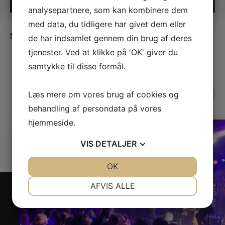
analysepartnere, som kan kombinere dem
med data, du tidligere har givet dem eller
SØREN HUSS
NOV
de har indsamlet gennem din brug af deres
28
tjenester. Ved at klikke på 'OK' giver du
Ledige billetter
samtykke til disse formål.
Læs mere om vores brug af cookies og
behandling af persondata på vores
hjemmeside.
VIS
DETALJER
JA
NEJ
OK
JA
NEJ
NØDVENDIGE
PRÆFERENCER
AFVIS ALLE
JA
NEJ
JA
NEJ
MARKETING
STATISTIK