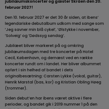
jubilæumskoncerter og gæster Skråen den 20.
februar 2027!
Den 10. februar 2027 er det 30 år siden, at ibens’
legendariske debutalbum udkom med sange som
’Jeg savner min blå cykel’, ’Ølstykke i november,
’Solveig’ og ’Dødssyg søndag’.
Jubilæet bliver markeret på og omkring
jubilæumsdagen med tre koncerter på Hotel
Cecil, København, og dernæst ved en række
koncerter rundt om i landet. Her bliver albummet
opført i sin helhed af bandet i dets
originalbesætning: Carsten Lykke (vokal, guitar),
Henrik Marstal (bas, kor) og Kristian Obling Høeg
(trommer).
Siden debut’en har ibens været aktive i flere
perioder, og bandet gik i 2019 nummer 1 på den