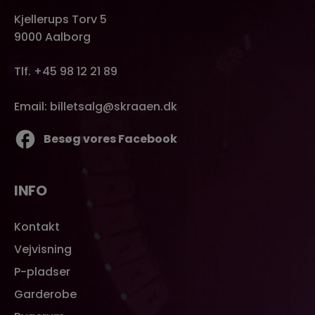
Kjellerups Torv 5
9000 Aalborg
Tlf. +45 98 12 21 89
Email: billetsalg@skraaen.dk
Besøg vores Facebook
INFO
Kontakt
Vejvisning
P-pladser
Garderobe