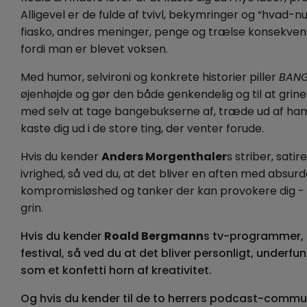
Alligevel er de fulde af tvivl, bekymringer og “hvad-nu-
fiasko, andres meninger, penge og trælse konsekvens
fordi man er blevet voksen.
Med humor, selvironi og konkrete historier piller
BANG
øjenhøjde og gør den både genkendelig og til at grin
med selv at tage bangebukserne af, træde ud af ham
kaste dig ud i de store ting, der venter forude.
Hvis du kender
Anders Morgenthaler
s striber, sati
ivrighed, så ved du, at det bliver en aften med absur
kompromisløshed og tanker der kan provokere dig - o
grin.
Hvis du kender
Roald Bergmann
s tv-programmer, k
festival, så ved du at det bliver personligt, under
som et konfetti horn af kreativitet.
Og hvis du kender til de to herrers podcast-commu