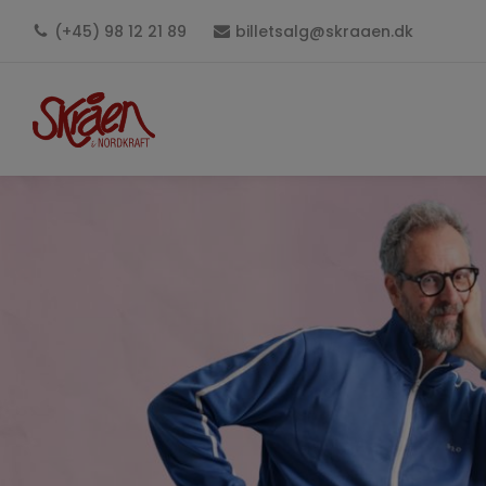
(+45) 98 12 21 89
billetsalg@skraaen.dk