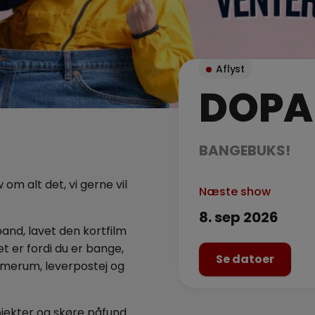
Aflyst
DOPA
BANGEBUKS!
m alt det, vi gerne vil
Næste show
8. sep 2026
band, lavet den kortfilm
t er fordi du er bange,
Se datoer
ummerum, leverpostej og
rojekter og skøre påfund.