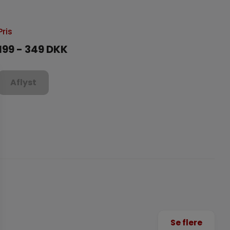
Pris
199 - 349 DKK
Aflyst
Se flere