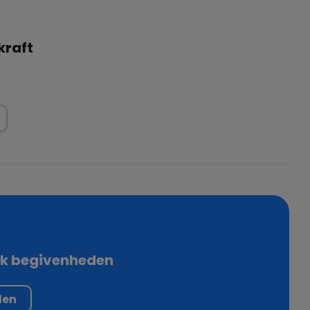
kraft
ok begivenheden
den