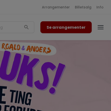
Arrangementer
Billetsalg
Info
Se arrangementer