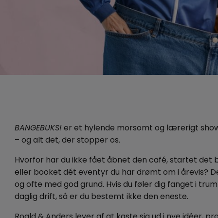
BANGEBUKS!
er et hylende morsomt og lærerigt show o
– og alt det, der stopper os.
Hvorfor har du ikke fået åbnet den café, startet det 
eller booket dét eventyr du har drømt om i årevis? De
og ofte med god grund. Hvis du føler dig fanget i tr
daglig drift, så er du bestemt ikke den eneste.
Roald & Anders lever af at kaste sig ud i nye idéer, p