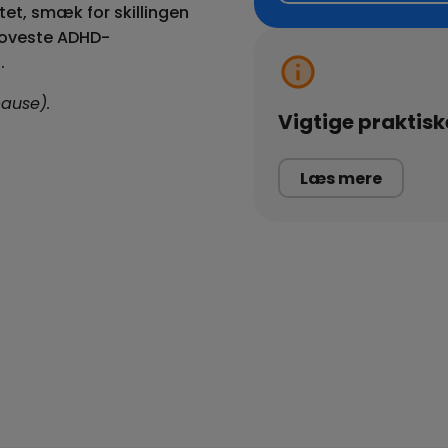
tet, smæk for skillingen
joveste ADHD-
.
pause).
Vigtige praktisk
Læs mere