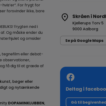
hvis’er”. For frygt for
er forsvinder ikke, bare
Skråen i Nord
Kjellerups Torv 5
EBUKS!
frygten ned i
9000 Aalborg
e af. Og måske ender du
sterhjulet og omsider
Se på Google Maps
re, tegnefilm eller debat-
de observationer,
g få dig til at græde af
unst, bøger eller
fundigt og nytænkende
Deltag i facebo
Gå til begivenhe
nity
DOPAMINKLUBBEN
,