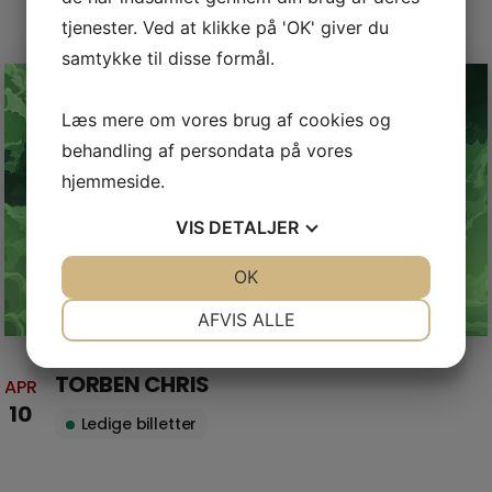
tjenester. Ved at klikke på 'OK' giver du
samtykke til disse formål.
Læs mere om vores brug af cookies og
behandling af persondata på vores
hjemmeside.
VIS
DETALJER
JA
NEJ
OK
JA
NEJ
NØDVENDIGE
PRÆFERENCER
AFVIS ALLE
JA
NEJ
JA
NEJ
TORBEN CHRIS
APR
MARKETING
STATISTIK
10
Ledige billetter