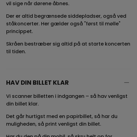
vil sige når dørene åbnes.
Der er altid begrænsede siddepladser, også ved
ståkoncerter. Her gælder også "først til mølle"
princippet.
Skråen bestræber sig altid på at starte koncerten
til tiden.
HAV DIN BILLET KLAR
Vi scanner billetten i indgangen – så hav venligst
din billet klar.
Det går hurtigst med en papirbillet, så har du
muligheden, så print venligst din billet.
Har du den på din mobil, så skru helt op for