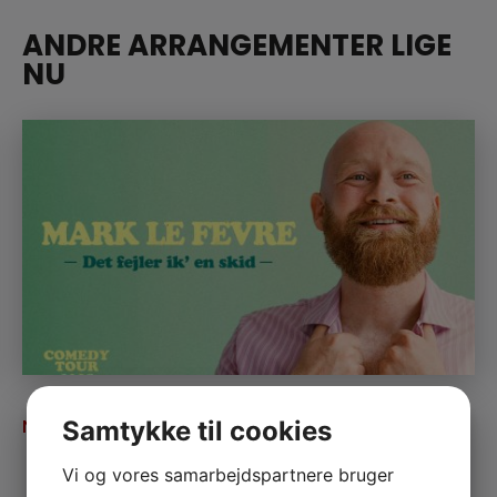
ANDRE ARRANGEMENTER LIGE
NU
MARK LE FÊVRE
NOV
Samtykke til cookies
06
Ledige billetter
Vi og vores samarbejdspartnere bruger