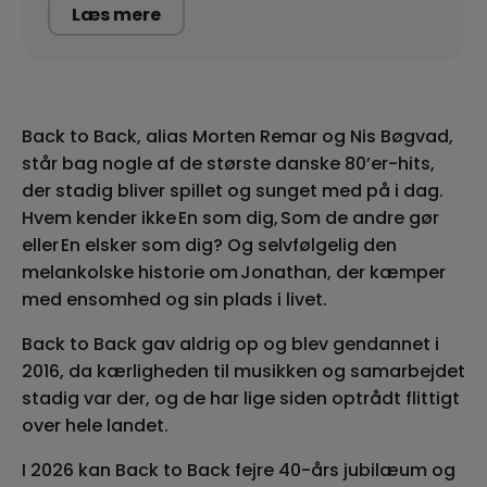
Læs mere
Back to Back, alias Morten Remar og Nis Bøgvad,
står bag nogle af de største danske 80’er-hits,
der stadig bliver spillet og sunget med på i dag.
Hvem kender ikke En som dig, Som de andre gør
eller En elsker som dig? Og selvfølgelig den
melankolske historie om Jonathan, der kæmper
med ensomhed og sin plads i livet.
Back to Back gav aldrig op og blev gendannet i
2016, da kærligheden til musikken og samarbejdet
stadig var der, og de har lige siden optrådt flittigt
over hele landet.
I 2026 kan Back to Back fejre 40-års jubilæum og