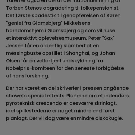
Turen er også en del af den nationale fejring af
Torben Stenos opgradering til folkepensionist,
Det første spadestik til genopførelsen af Søren
"geniet fra Glamsbjerg" Mikkelsens
barndomshjem i Glamsbjerg og som vil huse
et interaktivt oplevelsesmuseum, Peter "Sax"
Jessen får en ordentlig slambert af en
messingbuste opstillet i Shanghai, og Johan
Olsen får en velfortjent undskyldning fra
Nobelpris-komiteen for den seneste forbigåelse
af hans forskning.
Der har været en del skriverier i pressen angående
showets special effects. Planerne om et indendørs
pyroteknisk crescendo er desværre skrinlagt,
idet spillestederne er noget mindre end først
planlagt. Der vil dog være en mindre diskokugle.