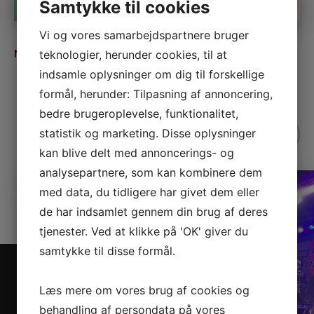
Samtykke til cookies
Vi og vores samarbejdspartnere bruger
MARK LE FÊVRE
NOV
teknologier, herunder cookies, til at
06
indsamle oplysninger om dig til forskellige
Ledige billetter
formål, herunder: Tilpasning af annoncering,
bedre brugeroplevelse, funktionalitet,
statistik og marketing. Disse oplysninger
kan blive delt med annoncerings- og
analysepartnere, som kan kombinere dem
med data, du tidligere har givet dem eller
de har indsamlet gennem din brug af deres
tjenester. Ved at klikke på 'OK' giver du
samtykke til disse formål.
Læs mere om vores brug af cookies og
behandling af persondata på vores