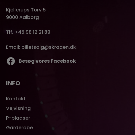
Kjellerups Torv 5
9000 Aalborg
Tlf. +45 98 12 21 89
Email: billetsalg@skraaen.dk
Besøg vores Facebook
INFO
Kontakt
Vejvisning
P-pladser
Garderobe