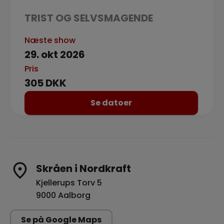
TRIST OG SELVSMAGENDE
Næste show
29. okt 2026
Pris
305 DKK
Se datoer
Skråen i Nordkraft
Kjellerups Torv 5
9000 Aalborg
Se på Google Maps